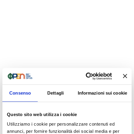
dimensionamento commisurato ai
consumi e alle esigenze della struttura.
Il decreto attuativo e le circolari operative
chiariranno se i BESS potranno essere
collegati anche a impianti esistenti, ma con
ampliamento dell’impianto stesso.
Come vi possiamo
aiutare
Consenso
Dettagli
Informazioni sui cookie
In attesa dei dettagli ufficiali, noi di
Eco The
Photovoltaic Group
siamo pronti ad
Questo sito web utilizza i cookie
accompagnare le aziende in ogni fase del
Utilizziamo i cookie per personalizzare contenuti ed
percorso, fornendo:
annunci, per fornire funzionalità dei social media e per