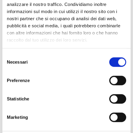
analizzare il nostro traffico. Condividiamo inoltre
Consulenza tecnica dedicata
informazioni sul modo in cui utilizzi il nostro sito con i
Analisi dell’ammortamento e del
nostri partner che si occupano di analisi dei dati web,
risparmio fiscale
pubblicità e social media, i quali potrebbero combinarle
con altre informazioni che hai fornito loro o che hanno
Soluzioni su misura per impianti
raccolto dal tuo utilizzo dei loro servizi.
fotovoltaici e sistemi di accumulo
Selezione
Massimizzare le opportunità a favore dei
Necessari
del
nostri clienti è da sempre una delle nostre
consenso
missioni, aiutandoli a trasformare gli
Preferenze
incentivi fiscali in un reale vantaggio
competitivo.
Statistiche
Compila il modulo e richiedi una 
Marketing
consulenza