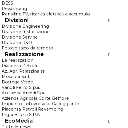
BESS
Revamping
Pensiline FV, ricarica elettrica e accumulo
Il 2026 porta con sé
Divisioni
un’importante novità
Divisione Engineering
Divisione Installazione
fiscale:
Divisione Service
l’Iperammortamento
Divisione R&D
Fotovoltaico da remoto
2026, che permette di
Realizzazione
Le realizzazioni
aumentare il valore
Piacenza Petroli
ammortizzabile degli
Az. Agr. Palazzina ss
Mosconi S.r.l.
investimenti in beni
Bottega Verde
Vanoli Ferro S.p.a.
strumentali e in
Acciaieria Arvedi Spa
impianti per
Azienda Agricola Corte Belfiore
Impianto Fotovoltaico Galleggiante
l’autoproduzione
Piacenza Petroli Revamping
Ingra Brozzi S.P.A.
energetica.
EcoMedia
Tutte le news