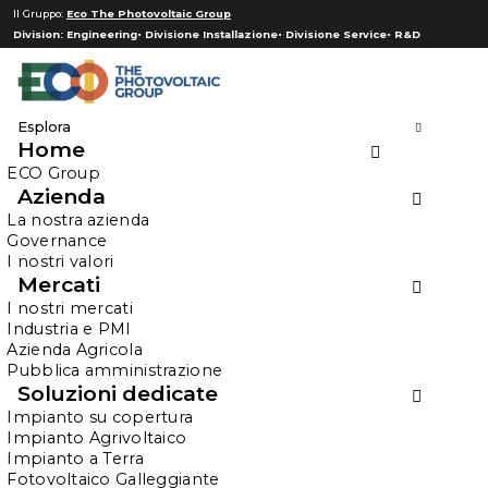
Il Gruppo:
Eco The Photovoltaic Group
Division:
Engineering
Divisione Installazione
Divisione Service
R&D
Esplora
Home
Iperammortamento
ECO Group
2026
Azienda
La nostra azienda
Governance
I nostri valori
Mercati
HOME
I nostri mercati
IPERAMMORTAMENTO 2026: UN’OPPORTUNITÀ
Industria e PMI
CONCRETA PER LE AZIENDE
Azienda Agricola
Pubblica amministrazione
Soluzioni dedicate
Un’opportunità
Impianto su copertura
concreta per le
Impianto Agrivoltaico
Impianto a Terra
aziende
Fotovoltaico Galleggiante