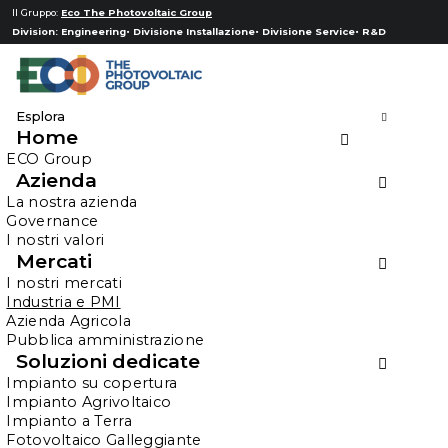
Il Gruppo:
Eco The Photovoltaic Group
Division:
Engineering
Divisione Installazione
Divisione Service
R&D
Esplora
Home
Industria e PMI
ECO Group
Azienda
La nostra azienda
Energia green e sostenibilità
Governance
I nostri valori
La transizione energetica non è più una scelta,
Mercati
ma una necessità strategica.
I nostri mercati
Industria e PMI
Azienda Agricola
Pubblica amministrazione
HOME
INDUSTRIA E PMI
Soluzioni dedicate
Fotovoltaico
Impianto su copertura
Impianto Agrivoltaico
industriale
Impianto a Terra
Fotovoltaico Galleggiante