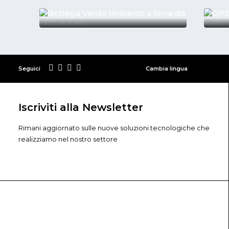
Bottega Verde Impianto a
OPE
terra da 1373,15 kWp
Foto
Seguici
Cambia lingua
Iscriviti alla Newsletter
Rimani aggiornato sulle nuove soluzioni tecnologiche che
realizziamo nel nostro settore