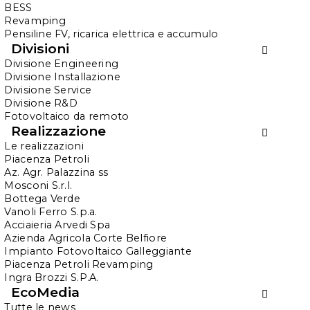
BESS
Energia per la competitività
Revamping
Pensiline FV, ricarica elettrica e accumulo
Divisioni
In un mercato sempre più instabile e
Divisione Engineering
Divisione Installazione
competitivo,
l’energia
non è più soltanto
Divisione Service
un costo da gestire, ma
una leva
Divisione R&D
Fotovoltaico da remoto
strategica da valorizzare. Il fotovoltaico
Realizzazione
industriale
si afferma oggi come una
Le realizzazioni
Piacenza Petroli
scelta concreta e lungimirante per le
Az. Agr. Palazzina ss
imprese che vogliono
aumentare la
Mosconi S.r.l.
propria autonomia energetica
,
Bottega Verde
Vanoli Ferro S.p.a.
proteggersi dalle fluttuazioni dei prezzi
Acciaieria Arvedi Spa
e rafforzare la propria resilienza
Azienda Agricola Corte Belfiore
Impianto Fotovoltaico Galleggiante
operativa.
Piacenza Petroli Revamping
Ingra Brozzi S.P.A.
Produrre energia da fonte solare
EcoMedia
Tutte le news
consente di
ottimizzare i costi
,