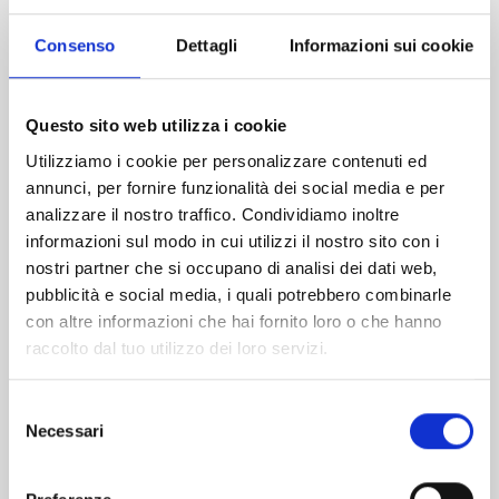
Conto Termico 3.0
Consenso
Dettagli
Informazioni sui cookie
dal 25/12/2025 al 12/02/2026
Il Conto Termico 3.0 è un incentivo a fondo perduto
(non detrazione) gestito dal GSE per promuovere
Questo sito web utilizza i cookie
efficienza energetica e fonti rinnovabili negli edifici. La
versione 3.0 amplia le tecnologie incentivate, aggiorna
Utilizziamo i cookie per personalizzare contenuti ed
massimali, semplifica le procedure e allarga i beneficiari
annunci, per fornire funzionalità dei social media e per
rispetto al 2.0, con una dotazione annua di circa 900
analizzare il nostro traffico. Condividiamo inoltre
milioni ripartita tra pubblico e privato.
informazioni sul modo in cui utilizzi il nostro sito con i
                                        Approfondisci 
nostri partner che si occupano di analisi dei dati web,
pubblicità e social media, i quali potrebbero combinarle
con altre informazioni che hai fornito loro o che hanno
raccolto dal tuo utilizzo dei loro servizi.
NAZIONALE
Decreto FER X Transitorio
Selezione
Necessari
del
dal 28/02/2025 al 31/12/2025
consenso
Incentivi sull’energia prodotta con il Decreto FER X
Transitorio. Una misura introdotta per sostenere lo