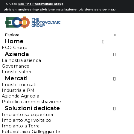
Il Gruppo:
Eco The Photovoltaic Group
Division:
Engineering
Divisione Installazione
Divisione Service
R&D
Esplora
Home
Acciaieria Arvedi
ECO Group
Spa
Azienda
La nostra azienda
Governance
I nostri valori
Impianto di 740’385 kWp -
Mercati
I nostri mercati
Cremona (CR)
Industria e PMI
Azienda Agricola
Pubblica amministrazione
Industria
Soluzioni dedicate
Impianto su copertura
Impianto Agrivoltaico
Impianto a Terra
HOME
Fotovoltaico Galleggiante
ACCIAIERIA ARVEDI SPA IMPIANTO DI 740’385 KWP –