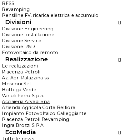
BESS
CREMONA (CR)
Revamping
Pensiline FV, ricarica elettrica e accumulo
Divisioni
Acciaieria Arvedi Spa
Divisione Engineering
Divisione Installazione
Divisione Service
Divisione R&D
L’
Acciaieria Arvedi
è dotata di una divisione
Fotovoltaico da remoto
che recupera gli
scarti di lavorazione
Realizzazione
trasformandoli in materiali reintegrabili nel
Le realizzazioni
Piacenza Petroli
ciclo di produzione
. Questo processo di
Az. Agr. Palazzina ss
economia circolare è stato reso ancora più
Mosconi S.r.l.
Bottega Verde
sostenibile grazie all’energia del
Vanoli Ferro S.p.a.
fotovoltaico.
Acciaieria Arvedi Spa
Azienda Agricola Corte Belfiore
Impianto Fotovoltaico Galleggiante
Abbiamo installato, infatti, impianti in
Piacenza Petroli Revamping
copertura su 4 diversi edifici. Non solo:
Ingra Brozzi S.P.A.
EcoMedia
abbiamo collocato accanto a uno di essi
Tutte le news