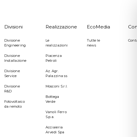
Divisioni
Realizzazione
EcoMedia
Con
Divisione
Le
Tutte le
Cont
Engineering
realizzazioni
news
Divisione
Piacenza
Installazione
Petroli
Divisione
Az. Agr.
Service
Palazzina ss
Divisione
Mosconi S.r.l.
R&D
Bottega
Fotovoltaico
Verde
da remoto
Vanoli Ferro
S.p.a.
Acciaieria
Arvedi Spa