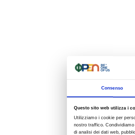
HOME
ARCHIVE BY CATEGORY "RIC
Campo Fotov
proprietà
L’energia del futuro nasce da i
anche di mettere in relazione t
progetto rappresenta concreta
Consenso
infrastrutture rinnovabili di pr
l’energia solare sempre più acce
Questo sito web utilizza i c
Un
impianto fotovoltaico a te
Utilizziamo i cookie per perso
su pali e
sistema ad inseguim
nostro traffico. Condividiamo 
massimizzare la produzione en
di analisi dei dati web, pubbl