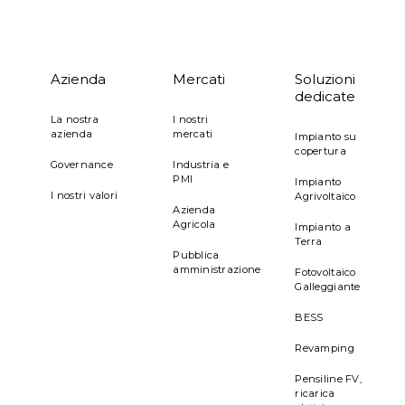
Azienda
Mercati
Soluzioni
dedicate
La nostra
I nostri
Ricerva e Sviluppo
azienda
mercati
Impianto su
copertura
Governance
Industria e
PMI
Impianto
I nostri valori
Agrivoltaico
Azienda
Agricola
Impianto a
Terra
Pubblica
amministrazione
Fotovoltaico
Galleggiante
BESS
Revamping
Pensiline FV,
ricarica