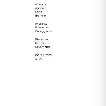
Azienda
Agricola
Corte
Belfiore
Impianto
Fotovoltaico
Galleggiante
Piacenza
Petroli
Revamping
Ingra Brozzi
S.P.A.