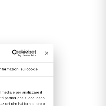
ecnici
Informazioni sui cookie
otale
1.981 kWp
3.146
i
l media e per analizzare il
ostri partner che si occupano
JA SOLAR
azioni che hai fornito loro o