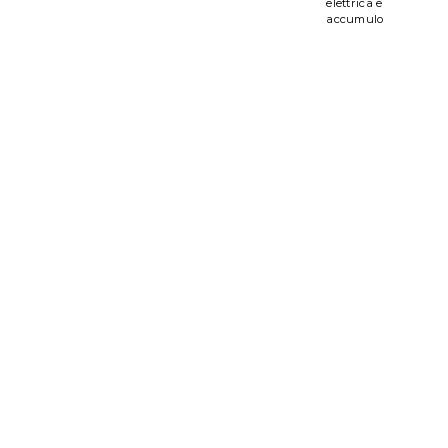
elettrica e
accumulo