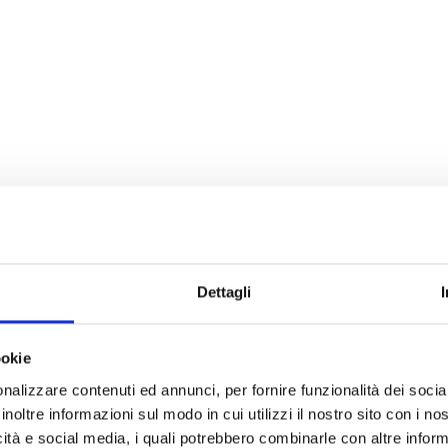
ERVA E SVILUPPO"
oltaico di
mpianti capaci non solo di produrre, ma
erritori, imprese e persone. Questo
Dati t
mente la visione del Gruppo: sviluppare
Dettagli
Potenza t
oprietà, solide e performanti, per rendere
(kWp)
ssibile e condivisibile.
ookie
N° Pannell
rra da 1.981 kWp
, realizzato con struttura
nalizzare contenuti ed annunci, per fornire funzionalità dei socia
ento monoassiale
, pensato per
inoltre informazioni sul modo in cui utilizzi il nostro sito con i n
ergetica seguendo il naturale percorso
Marca
icità e social media, i quali potrebbero combinarle con altre inform