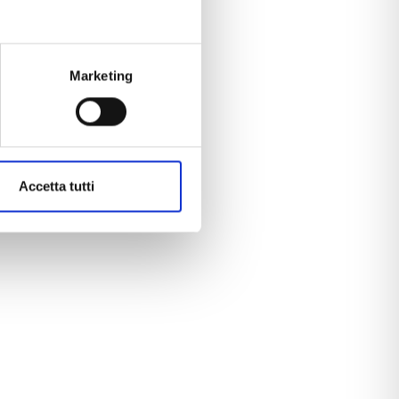
11 SMA
ne
Marketing
3.477.350 kWh
anno
Accetta tutti