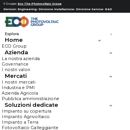
Il Gruppo:
Eco The Photovoltaic Group
Division:
Engineering
Divisione Installazione
Divisione Service
R&D
Esplora
Home
ECO Group
Azienda
La nostra azienda
Governance
I nostri valori
Mercati
I nostri mercati
Industria e PMI
Informativa per
Azienda Agricola
Pubblica amministrazione
partecipanti ad
Soluzioni dedicate
Impianto su copertura
eventi
Impianto Agrivoltaico
Impianto a Terra
Fotovoltaico Galleggiante