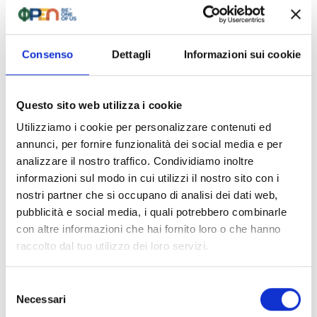
Valutazione dei rischi e
Consenso
Dettagli
Informazioni sui cookie
misure tecnico-
organizzative
Questo sito web utilizza i cookie
Il Titolare pianifica e adotta adeguate misure
Utilizziamo i cookie per personalizzare contenuti ed
tecniche e organizzative per garantire un livello di
annunci, per fornire funzionalità dei social media e per
sicurezza adeguato al rischio, al fine di
analizzare il nostro traffico. Condividiamo inoltre
proteggere i dati personali da perdita, uso illecito
informazioni sul modo in cui utilizzi il nostro sito con i
o accesso non autorizzato. Ove necessario, viene
nostri partner che si occupano di analisi dei dati web,
effettuata una valutazione dei rischi e, se
pubblicità e social media, i quali potrebbero combinarle
con altre informazioni che hai fornito loro o che hanno
applicabile, una valutazione d’impatto sulla
raccolto dal tuo utilizzo dei loro servizi.
protezione dei dati (DPIA).
Comunicazione o
Selezione
Necessari
del
diffusione dei dati