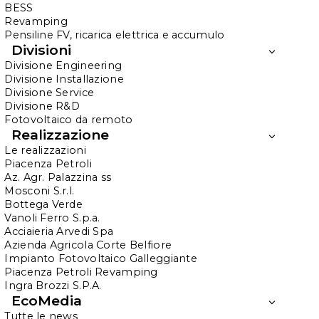
Gentile Partecipante,
BESS
Revamping
Pensiline FV, ricarica elettrica e accumulo
Grazie per partecipare al nostro evento.
Divisioni
Proteggere i tuoi dati personali è per noi molto
Divisione Engineering
importante. Ai sensi dell’art. 13 del Regolamento
Divisione Installazione
Divisione Service
(UE) 2016/679 (GDPR), il Titolare del Trattamento
Divisione R&D
desidera informarti in merito alle finalità e alle
Fotovoltaico da remoto
modalità di trattamento dei tuoi dati personali.
Realizzazione
Le realizzazioni
Piacenza Petroli
Finalità del trattamento
Az. Agr. Palazzina ss
e natura dei principali
Mosconi S.r.l.
Bottega Verde
dati trattati
Vanoli Ferro S.p.a.
Acciaieria Arvedi Spa
Azienda Agricola Corte Belfiore
Trattiamo i tuoi dati personali per le seguenti
Impianto Fotovoltaico Galleggiante
Piacenza Petroli Revamping
finalità:
Ingra Brozzi S.P.A.
EcoMedia
Finalità amministrative, inerenti la registrazione
Tutte le news