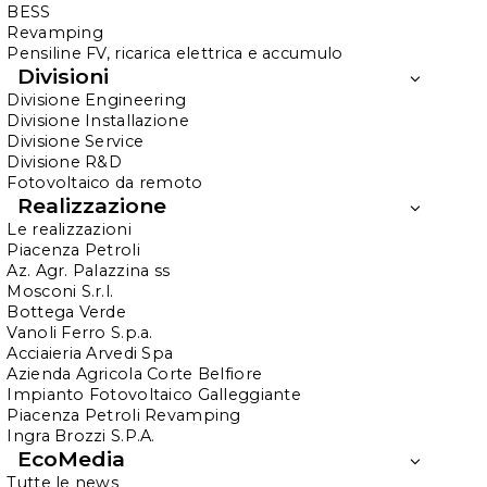
BESS
JMG Cranes S.P.A.
Revamping
Pensiline FV, ricarica elettrica e accumulo
Divisioni
Divisione Engineering
Per lo stabilimento produttivo di
JMG Cranes
Divisione Installazione
S.p.A.
a Sarmato (PC), azienda leader a livello
Divisione Service
Divisione R&D
mondiale nella progettazione e produzione
Fotovoltaico da remoto
di gru semoventi elettriche a batteria,
Realizzazione
abbiamo curato la progettazione e la
Le realizzazioni
Piacenza Petroli
r
ealizzazione di un articolato sistema
Az. Agr. Palazzina ss
energetico
basato su fonti rinnovabili.
Mosconi S.r.l.
Bottega Verde
Vanoli Ferro S.p.a.
L’intervento ha previsto la realizzazione di
Acciaieria Arvedi Spa
due impianti fotovoltaici per una potenza
Azienda Agricola Corte Belfiore
Impianto Fotovoltaico Galleggiante
complessiva di circa
1,8 MWp
: un
impianto a
Piacenza Petroli Revamping
terra da 1.301,61 kWp
integrato con un
Ingra Brozzi S.P.A.
EcoMedia
sistema di accumulo
BESS da 1 MWh
e un
Tutte le news