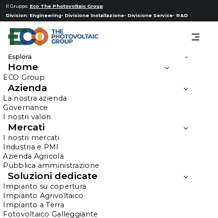
Il Gruppo:
Eco The Photovoltaic Group
Division:
Engineering
Divisione Installazione
Divisione Service
R&D
Esplora
Home
JMG Cranes S.P.A.
ECO Group
Azienda
La nostra azienda
Impianti di 1.8 MW + BESS 1 MWh -
Governance
I nostri valori
Sarmato (PC)
Mercati
I nostri mercati
Industria e PMI
Industria
Azienda Agricola
Pubblica amministrazione
Soluzioni dedicate
Impianto su copertura
HOME
Impianto Agrivoltaico
JMG CRANES S.P.A. IMPIANTI DI 1.8 MW + BESS 1 MWH
Impianto a Terra
Fotovoltaico Galleggiante