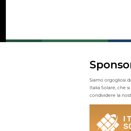
03.04.2025
In
ECO Group
Eventi e Fiere 
Portiamo l'energia dell'innovazione nei princi
Sponsor
Siamo orgogliosi d
Italia Solare, che 
condividere la nost