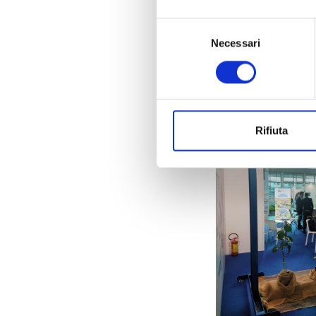
Luchini, porteremo 
soluzioni sostenibil
Selezione
del
Necessari
Presenteremo il p
consenso
ed energia rinnova
Rifiuta