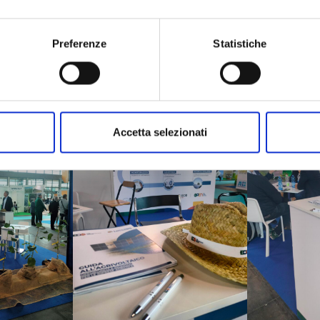
la nostra visione sull’innovazione nel settore agricolo e agr
i per un futuro più efficiente e produttivo.
Preferenze
Statistiche
rogetto
AGRITALYCO
! Un’iniziativa pensata per integrare al
bile, offrendo nuove opportunità per le aziende agricole.
Accetta selezionati