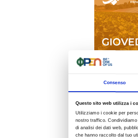
L’evento sarà in pr
Scopri di più
Consenso
Questo sito web utilizza i c
Macfru
Utilizziamo i cookie per perso
nostro traffico. Condividiamo 
Anche quest’anno s
di analisi dei dati web, pubbl
ortofrutticolo, che
che hanno raccolto dal tuo uti