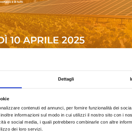
esenza e visibile anche in diretta streaming
Dettagli
ookie
t 2025
nalizzare contenuti ed annunci, per fornire funzionalità dei socia
inoltre informazioni sul modo in cui utilizzi il nostro sito con i n
aremo presenti a MACFRUT 2025, l’evento di riferimento pe
icità e social media, i quali potrebbero combinarle con altre inform
 si terrà a Rimini il 6, 7 e 8 maggio. Insieme al nostro partn
lizzo dei loro servizi.