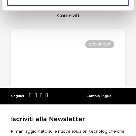
Correlati
ECO GROUP
Seguici
Cambia lingua
Iscriviti alla Newsletter
30.04.2026
OPEN SB e la Diocesi di Cremona
Rimani aggiornato sulle nuove soluzioni tecnologiche che