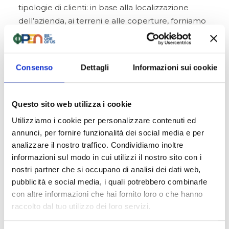
tipologie di clienti: in base alla localizzazione
dell’azienda, ai terreni e alle coperture, forniamo
la soluzione più adatta alle esigenze
dell’imprenditore. Grazie alla nostra esperienza
consolidata, ci occupiamo di progettazione,
Consenso
Dettagli
Informazioni sui cookie
installazione, manutenzione e monitoraggio,
fornendo anche consulenza sulle coltivazioni in
caso di investimento sull’agrivoltaico, grazie alla
Questo sito web utilizza i cookie
solida partnership con operatori del settore
Utilizziamo i cookie per personalizzare contenuti ed
agricolo con cui stiamo svolgendo anche attività
annunci, per fornire funzionalità dei social media e per
di sperimentazione.
analizzare il nostro traffico. Condividiamo inoltre
informazioni sul modo in cui utilizzi il nostro sito con i
nostri partner che si occupano di analisi dei dati web,
pubblicità e social media, i quali potrebbero combinarle
Richiedi una consulenza
con altre informazioni che hai fornito loro o che hanno
personalizzata
raccolto dal tuo utilizzo dei loro servizi.
Contattaci per una
valutazione gratuita
: