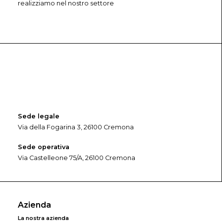
al centro dello sviluppo delle
realizziamo nel nostro settore
Comunità Energetiche Rinnovabili
Giovedì 29 aprile è stato siglato ufficialmente l’accordo
tra il nostro Gruppo,…
Sede legale
Via della Fogarina 3, 26100 Cremona
Sede operativa
Via Castelleone 75/A, 26100 Cremona
Azienda
La nostra azienda