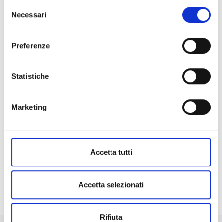
Selezione
analizzeremo la tua situazione e ti
Necessari
del
accompagneremo passo dopo passo, dall’idea
consenso
iniziale alla realizzazione dell’impianto, fino alla
Preferenze
gestione della pratica per ottenere il contributo,
come abbiamo fatto per oltre 150 aziende.
Contattaci
Statistiche
Marketing
Accetta tutti
Accetta selezionati
Rifiuta