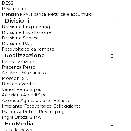
offrono alle aziende agricole
contributi a fondo
BESS
Revamping
perduto del 40%
per impianti fotovoltaici e
Pensiline FV, ricarica elettrica e accumulo
tariffe incentivanti:
il bando per le Comunità
Divisioni
Energetiche Rinnovabili (CER)
e
il bando per
Divisione Engineering
l’agrivoltaico
.
Divisione Installazione
Divisione Service
Divisione R&D
1. Il bando per le Comunità
Fotovoltaico da remoto
Energetiche Rinnovabili (CER)
Realizzazione
Le realizzazioni
Le CER rappresentano una vera rivoluzione nella
Piacenza Petroli
Az. Agr. Palazzina ss
gestione e condivisione dell’energia. Consentono
Mosconi S.r.l.
a cittadini, imprese, enti locali e associazioni di
Bottega Verde
Vanoli Ferro S.p.a.
unirsi per produrre, condividere e consumare
Acciaieria Arvedi Spa
energia da fonti rinnovabili.
Azienda Agricola Corte Belfiore
Impianto Fotovoltaico Galleggiante
Il
bando
ha l’obiettivo di promuovere la
Piacenza Petroli Revamping
Ingra Brozzi S.P.A.
creazione di Comunità Energetiche Rinnovabili,
EcoMedia
incentivando l’installazione di impianti fotovoltaici
Tutte le news