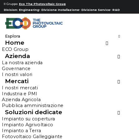
Il Gruppo:
Eco The Photovoltaic Group
Division:
Engineering
Divisione Installazione
Divisione Service
R&D
Esplora
Home
16.04.2025
In
ECO Group
ECO Group
Fotovoltaico per le
Azienda
imprese agricole. Ecco
La nostra azienda
Governance
gli incentivi PNRR a
I nostri valori
disposizione
Mercati
I nostri mercati
Industria e PMI
Azienda Agricola
Pubblica amministrazione
Soluzioni dedicate
Il momento di investire nel fotovoltaico non è
Impianto su copertura
Impianto Agrivoltaico
mai stato così favorevole. Grazie ai fondi del
Impianto a Terra
PNRR, sono attivi due importanti bandi che
Fotovoltaico Galleggiante